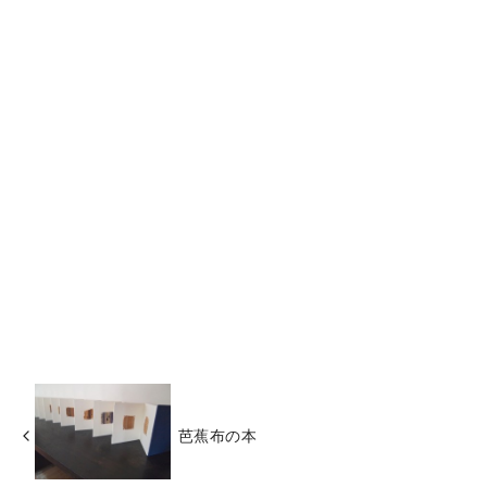
芭蕉布の本