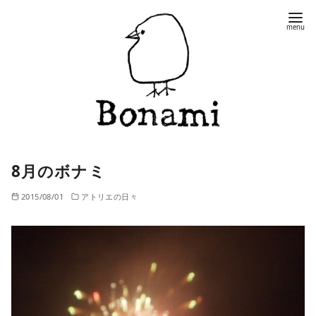
コ
ン
テ
ン
ツ
へ
移
動
8月のボナミ
2015/08/01
アトリエの日々