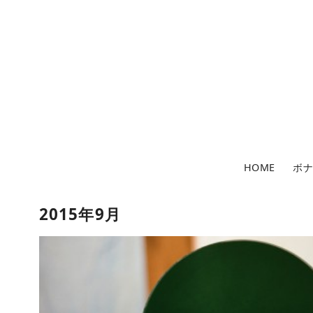
コ
ン
テ
ン
ツ
へ
移
動
HOME
ボ
2015年9月