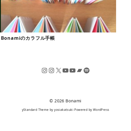
Bonamiのカラフル手帳
Instagram
Instagram
X
YouTube
YouTube
Bandcamp
Spotify
© 2026
Bonami
yStandard Theme
by
yosiakatsuki
Powered by
WordPress