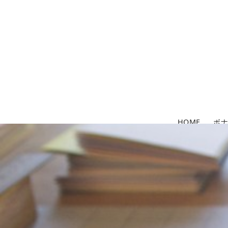
コ
ン
テ
ン
ツ
へ
移
動
HOME
ボ