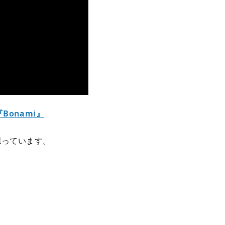
『Bonami』
。
思っています。