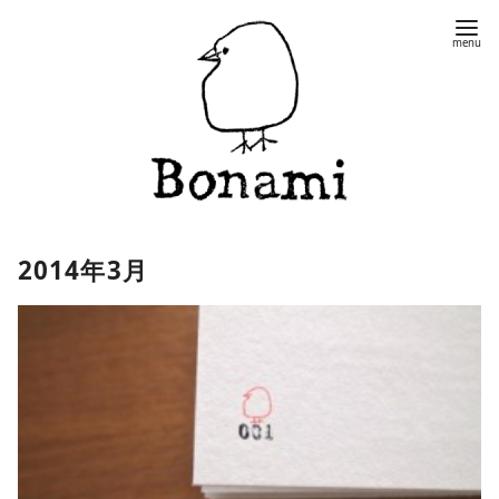
コ
ン
テ
ン
ツ
へ
移
動
2014年3月