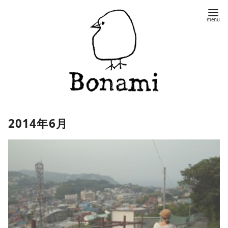
コ
ン
テ
ン
ツ
へ
移
動
2014年6月