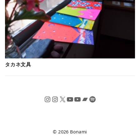
タカネ文具
Instagram
Instagram
X
YouTube
YouTube
Bandcamp
Spotify
© 2026
Bonami