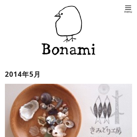
コ
ン
テ
ン
ツ
へ
移
動
2014年5月